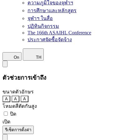
ความภูมิใจของจุฬาฯ
การศึกษาและหลักสูตร
จุฬาฯ ในสื่อ
ปฏิทินกิจกรรม
The 166th ASAIHL Conference
ประกาศจัดซื้อจัดจ้าง
On
TH
ตัวช่วยการเข้าถึง
ขนาดตัวอักษร
A
A
A
โหมดสีตัดกันสูง
ปิด
เปิด
รีเซ็ตการตั้งค่า