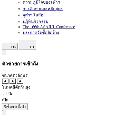
ความภูมิใจของจุฬาฯ
การศึกษาและหลักสูตร
จุฬาฯ ในสื่อ
ปฏิทินกิจกรรม
The 166th ASAIHL Conference
ประกาศจัดซื้อจัดจ้าง
On
TH
ตัวช่วยการเข้าถึง
ขนาดตัวอักษร
A
A
A
โหมดสีตัดกันสูง
ปิด
เปิด
รีเซ็ตการตั้งค่า