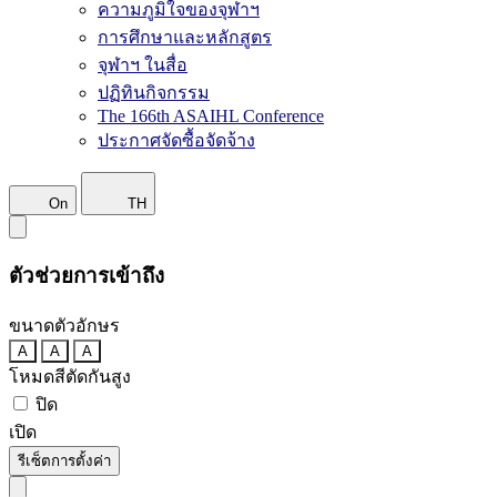
ความภูมิใจของจุฬาฯ
การศึกษาและหลักสูตร
จุฬาฯ ในสื่อ
ปฏิทินกิจกรรม
The 166th ASAIHL Conference
ประกาศจัดซื้อจัดจ้าง
On
TH
ตัวช่วยการเข้าถึง
ขนาดตัวอักษร
A
A
A
โหมดสีตัดกันสูง
ปิด
เปิด
รีเซ็ตการตั้งค่า