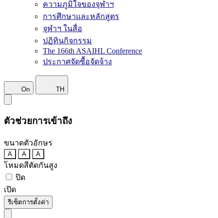
ความภูมิใจของจุฬาฯ
การศึกษาและหลักสูตร
จุฬาฯ ในสื่อ
ปฏิทินกิจกรรม
The 166th ASAIHL Conference
ประกาศจัดซื้อจัดจ้าง
On
TH
ตัวช่วยการเข้าถึง
ขนาดตัวอักษร
A
A
A
โหมดสีตัดกันสูง
ปิด
เปิด
รีเซ็ตการตั้งค่า