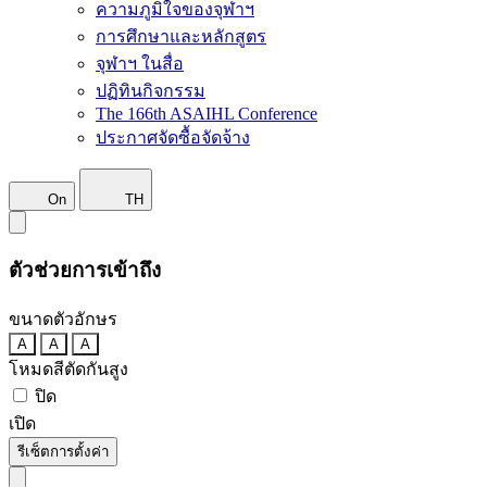
ความภูมิใจของจุฬาฯ
การศึกษาและหลักสูตร
จุฬาฯ ในสื่อ
ปฏิทินกิจกรรม
The 166th ASAIHL Conference
ประกาศจัดซื้อจัดจ้าง
On
TH
ตัวช่วยการเข้าถึง
ขนาดตัวอักษร
A
A
A
โหมดสีตัดกันสูง
ปิด
เปิด
รีเซ็ตการตั้งค่า