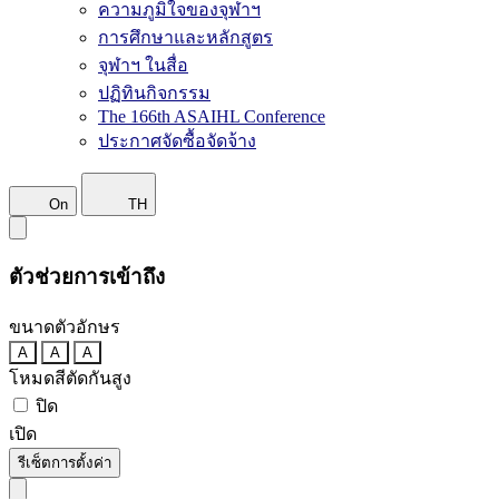
ความภูมิใจของจุฬาฯ
การศึกษาและหลักสูตร
จุฬาฯ ในสื่อ
ปฏิทินกิจกรรม
The 166th ASAIHL Conference
ประกาศจัดซื้อจัดจ้าง
On
TH
ตัวช่วยการเข้าถึง
ขนาดตัวอักษร
A
A
A
โหมดสีตัดกันสูง
ปิด
เปิด
รีเซ็ตการตั้งค่า