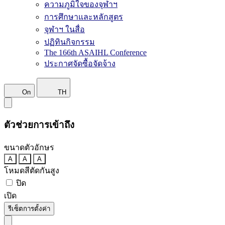
ความภูมิใจของจุฬาฯ
การศึกษาและหลักสูตร
จุฬาฯ ในสื่อ
ปฏิทินกิจกรรม
The 166th ASAIHL Conference
ประกาศจัดซื้อจัดจ้าง
On
TH
ตัวช่วยการเข้าถึง
ขนาดตัวอักษร
A
A
A
โหมดสีตัดกันสูง
ปิด
เปิด
รีเซ็ตการตั้งค่า