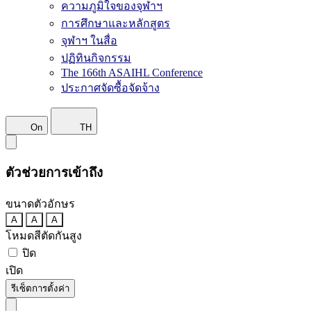
ความภูมิใจของจุฬาฯ
การศึกษาและหลักสูตร
จุฬาฯ ในสื่อ
ปฏิทินกิจกรรม
The 166th ASAIHL Conference
ประกาศจัดซื้อจัดจ้าง
On
TH
ตัวช่วยการเข้าถึง
ขนาดตัวอักษร
A
A
A
โหมดสีตัดกันสูง
ปิด
เปิด
รีเซ็ตการตั้งค่า