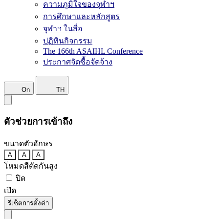
ความภูมิใจของจุฬาฯ
การศึกษาและหลักสูตร
จุฬาฯ ในสื่อ
ปฏิทินกิจกรรม
The 166th ASAIHL Conference
ประกาศจัดซื้อจัดจ้าง
On
TH
ตัวช่วยการเข้าถึง
ขนาดตัวอักษร
A
A
A
โหมดสีตัดกันสูง
ปิด
เปิด
รีเซ็ตการตั้งค่า