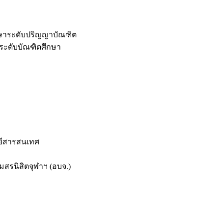
กษาระดับปริญญาบัณฑิต
ระดับบัณฑิตศึกษา
ยีสารสนเทศ
สรนิสิตจุฬาฯ (อบจ.)