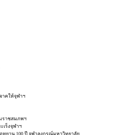
ะ
ิจาคให้จุฬาฯ
รมราชสมภพฯ
มะเร็งจุฬาฯ
ุทยาน 100 ปี จุฬาลงกรณ์มหาวิทยาลัย