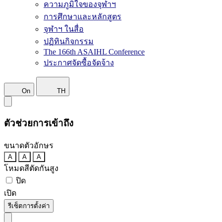
ความภูมิใจของจุฬาฯ
การศึกษาและหลักสูตร
จุฬาฯ ในสื่อ
ปฏิทินกิจกรรม
The 166th ASAIHL Conference
ประกาศจัดซื้อจัดจ้าง
On
TH
ตัวช่วยการเข้าถึง
ขนาดตัวอักษร
A
A
A
โหมดสีตัดกันสูง
ปิด
เปิด
รีเซ็ตการตั้งค่า