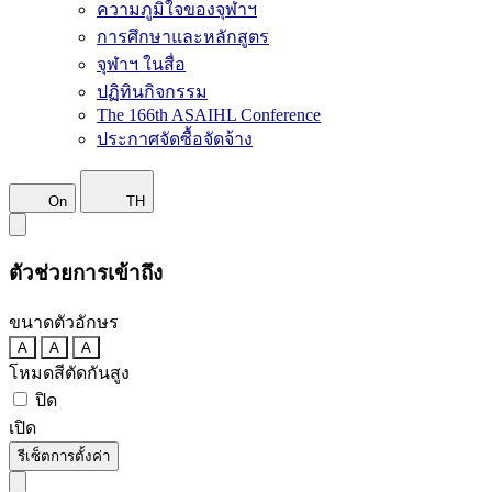
ความภูมิใจของจุฬาฯ
การศึกษาและหลักสูตร
จุฬาฯ ในสื่อ
ปฏิทินกิจกรรม
The 166th ASAIHL Conference
ประกาศจัดซื้อจัดจ้าง
On
TH
ตัวช่วยการเข้าถึง
ขนาดตัวอักษร
A
A
A
โหมดสีตัดกันสูง
ปิด
เปิด
รีเซ็ตการตั้งค่า