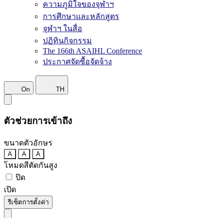
ความภูมิใจของจุฬาฯ
การศึกษาและหลักสูตร
จุฬาฯ ในสื่อ
ปฏิทินกิจกรรม
The 166th ASAIHL Conference
ประกาศจัดซื้อจัดจ้าง
On
TH
ตัวช่วยการเข้าถึง
ขนาดตัวอักษร
A
A
A
โหมดสีตัดกันสูง
ปิด
เปิด
รีเซ็ตการตั้งค่า