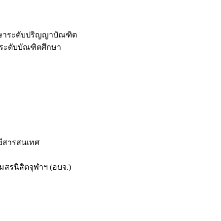
กษาระดับปริญญาบัณฑิต
ระดับบัณฑิตศึกษา
ยีสารสนเทศ
สรนิสิตจุฬาฯ (อบจ.)