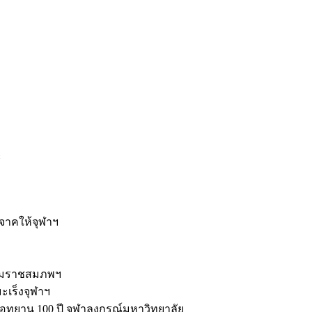
ะ
ิจาคให้จุฬาฯ
รมราชสมภพฯ
มะเร็งจุฬาฯ
ุทยาน 100 ปี จุฬาลงกรณ์มหาวิทยาลัย