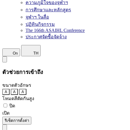
ความภูมิใจของจุฬาฯ
การศึกษาและหลักสูตร
จุฬาฯ ในสื่อ
ปฏิทินกิจกรรม
The 166th ASAIHL Conference
ประกาศจัดซื้อจัดจ้าง
On
TH
ตัวช่วยการเข้าถึง
ขนาดตัวอักษร
A
A
A
โหมดสีตัดกันสูง
ปิด
เปิด
รีเซ็ตการตั้งค่า