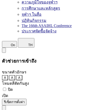
ความภูมิใจของจุฬาฯ
การศึกษาและหลักสูตร
จุฬาฯ ในสื่อ
ปฏิทินกิจกรรม
The 166th ASAIHL Conference
ประกาศจัดซื้อจัดจ้าง
On
TH
ตัวช่วยการเข้าถึง
ขนาดตัวอักษร
A
A
A
โหมดสีตัดกันสูง
ปิด
เปิด
รีเซ็ตการตั้งค่า