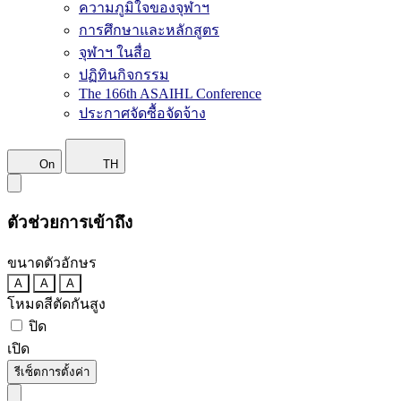
ความภูมิใจของจุฬาฯ
การศึกษาและหลักสูตร
จุฬาฯ ในสื่อ
ปฏิทินกิจกรรม
The 166th ASAIHL Conference
ประกาศจัดซื้อจัดจ้าง
On
TH
ตัวช่วยการเข้าถึง
ขนาดตัวอักษร
A
A
A
โหมดสีตัดกันสูง
ปิด
เปิด
รีเซ็ตการตั้งค่า