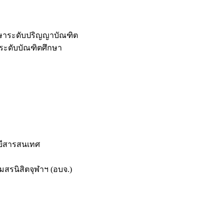
กษาระดับปริญญาบัณฑิต
ระดับบัณฑิตศึกษา
ยีสารสนเทศ
สรนิสิตจุฬาฯ (อบจ.)