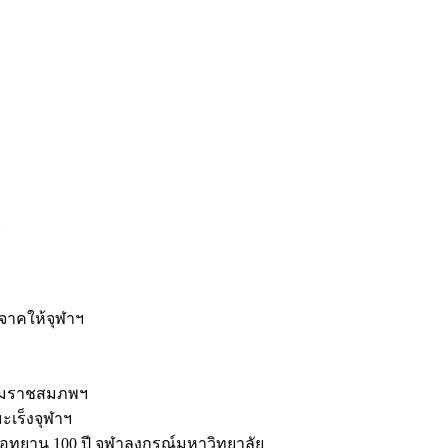
ะ
ิจาคให้จุฬาฯ
รมราชสมภพฯ
มะเร็งจุฬาฯ
ุทยาน 100 ปี จุฬาลงกรณ์มหาวิทยาลัย