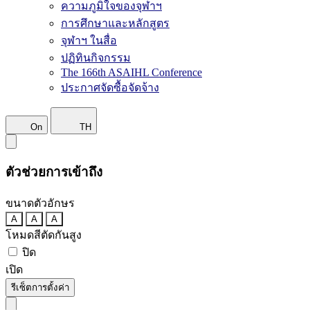
ความภูมิใจของจุฬาฯ
การศึกษาและหลักสูตร
จุฬาฯ ในสื่อ
ปฏิทินกิจกรรม
The 166th ASAIHL Conference
ประกาศจัดซื้อจัดจ้าง
On
TH
ตัวช่วยการเข้าถึง
ขนาดตัวอักษร
A
A
A
โหมดสีตัดกันสูง
ปิด
เปิด
รีเซ็ตการตั้งค่า