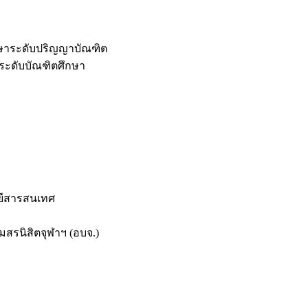
กษาระดับปริญญาบัณฑิต
ระดับบัณฑิตศึกษา
ยีสารสนเทศ
สรนิสิตจุฬาฯ (อบจ.)