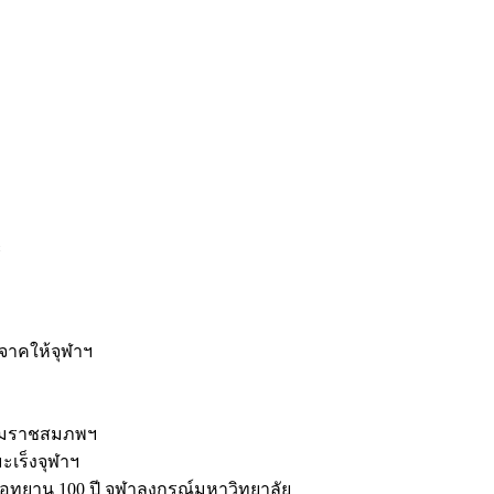
ะ
ิจาคให้จุฬาฯ
รมราชสมภพฯ
มะเร็งจุฬาฯ
ุทยาน 100 ปี จุฬาลงกรณ์มหาวิทยาลัย