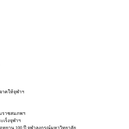
ะ
ิจาคให้จุฬาฯ
รมราชสมภพฯ
มะเร็งจุฬาฯ
ุทยาน 100 ปี จุฬาลงกรณ์มหาวิทยาลัย