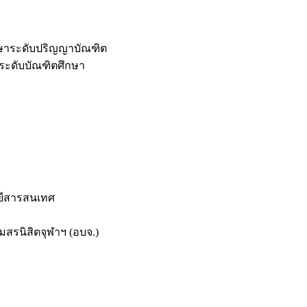
กษาระดับปริญญาบัณฑิต
ระดับบัณฑิตศึกษา
ยีสารสนเทศ
สรนิสิตจุฬาฯ (อบจ.)