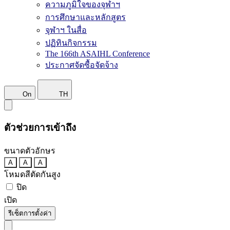
ความภูมิใจของจุฬาฯ
การศึกษาและหลักสูตร
จุฬาฯ ในสื่อ
ปฏิทินกิจกรรม
The 166th ASAIHL Conference
ประกาศจัดซื้อจัดจ้าง
On
TH
ตัวช่วยการเข้าถึง
ขนาดตัวอักษร
A
A
A
โหมดสีตัดกันสูง
ปิด
เปิด
รีเซ็ตการตั้งค่า