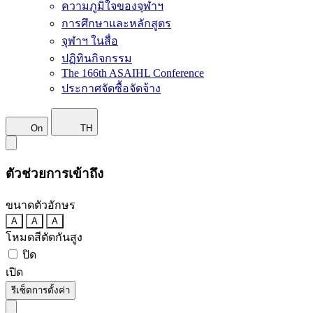
ความภูมิใจของจุฬาฯ
การศึกษาและหลักสูตร
จุฬาฯ ในสื่อ
ปฏิทินกิจกรรม
The 166th ASAIHL Conference
ประกาศจัดซื้อจัดจ้าง
On
TH
ตัวช่วยการเข้าถึง
ขนาดตัวอักษร
A
A
A
โหมดสีตัดกันสูง
ปิด
เปิด
รีเซ็ตการตั้งค่า