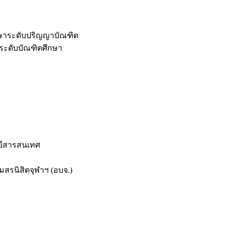
กษาระดับปริญญาบัณฑิต
ระดับบัณฑิตศึกษา
ยีสารสนเทศ
สรนิสิตจุฬาฯ (อบจ.)