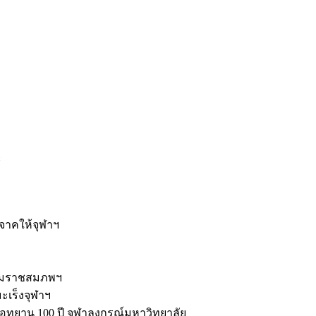
ะ
ิจาคให้จุฬาฯ
รมราชสมภพฯ
มะเร็งจุฬาฯ
ุทยาน 100 ปี จุฬาลงกรณ์มหาวิทยาลัย