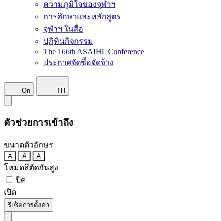
ความภูมิใจของจุฬาฯ
การศึกษาและหลักสูตร
จุฬาฯ ในสื่อ
ปฏิทินกิจกรรม
The 166th ASAIHL Conference
ประกาศจัดซื้อจัดจ้าง
On
TH
ตัวช่วยการเข้าถึง
ขนาดตัวอักษร
A
A
A
โหมดสีตัดกันสูง
ปิด
เปิด
รีเซ็ตการตั้งค่า