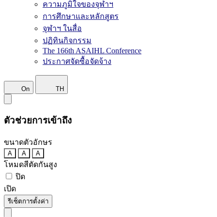
ความภูมิใจของจุฬาฯ
การศึกษาและหลักสูตร
จุฬาฯ ในสื่อ
ปฏิทินกิจกรรม
The 166th ASAIHL Conference
ประกาศจัดซื้อจัดจ้าง
On
TH
ตัวช่วยการเข้าถึง
ขนาดตัวอักษร
A
A
A
โหมดสีตัดกันสูง
ปิด
เปิด
รีเซ็ตการตั้งค่า