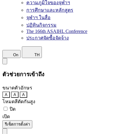
ความภูมิใจของจุฬาฯ
การศึกษาและหลักสูตร
จุฬาฯ ในสื่อ
ปฏิทินกิจกรรม
The 166th ASAIHL Conference
ประกาศจัดซื้อจัดจ้าง
On
TH
ตัวช่วยการเข้าถึง
ขนาดตัวอักษร
A
A
A
โหมดสีตัดกันสูง
ปิด
เปิด
รีเซ็ตการตั้งค่า