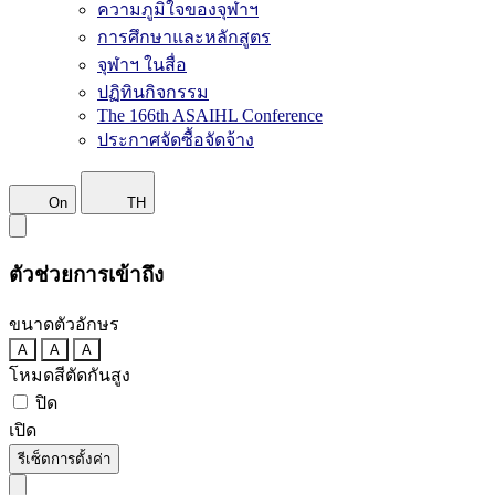
ความภูมิใจของจุฬาฯ
การศึกษาและหลักสูตร
จุฬาฯ ในสื่อ
ปฏิทินกิจกรรม
The 166th ASAIHL Conference
ประกาศจัดซื้อจัดจ้าง
On
TH
ตัวช่วยการเข้าถึง
ขนาดตัวอักษร
A
A
A
โหมดสีตัดกันสูง
ปิด
เปิด
รีเซ็ตการตั้งค่า