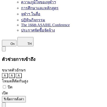
ความภูมิใจของจุฬาฯ
การศึกษาและหลักสูตร
จุฬาฯ ในสื่อ
ปฏิทินกิจกรรม
The 166th ASAIHL Conference
ประกาศจัดซื้อจัดจ้าง
On
TH
ตัวช่วยการเข้าถึง
ขนาดตัวอักษร
A
A
A
โหมดสีตัดกันสูง
ปิด
เปิด
รีเซ็ตการตั้งค่า