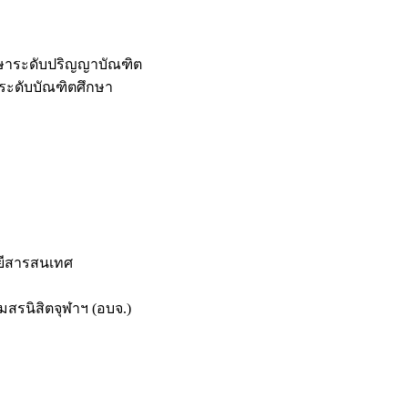
กษาระดับปริญญาบัณฑิต
ระดับบัณฑิตศึกษา
ยีสารสนเทศ
สรนิสิตจุฬาฯ (อบจ.)