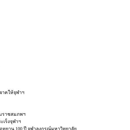
ะ
ิจาคให้จุฬาฯ
รมราชสมภพฯ
มะเร็งจุฬาฯ
ุทยาน 100 ปี จุฬาลงกรณ์มหาวิทยาลัย