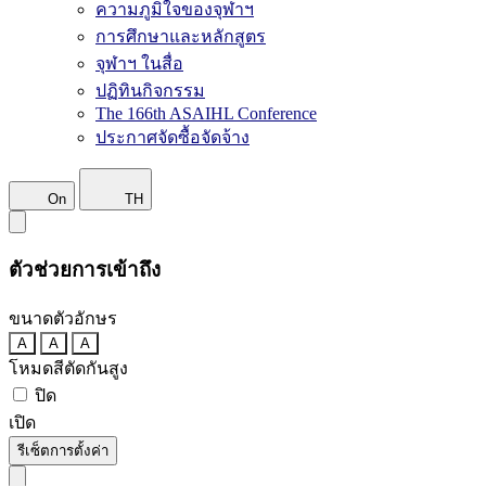
ความภูมิใจของจุฬาฯ
การศึกษาและหลักสูตร
จุฬาฯ ในสื่อ
ปฏิทินกิจกรรม
The 166th ASAIHL Conference
ประกาศจัดซื้อจัดจ้าง
On
TH
ตัวช่วยการเข้าถึง
ขนาดตัวอักษร
A
A
A
โหมดสีตัดกันสูง
ปิด
เปิด
รีเซ็ตการตั้งค่า