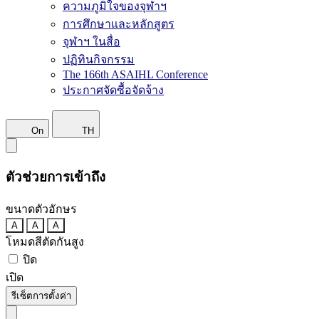
ความภูมิใจของจุฬาฯ
การศึกษาและหลักสูตร
จุฬาฯ ในสื่อ
ปฏิทินกิจกรรม
The 166th ASAIHL Conference
ประกาศจัดซื้อจัดจ้าง
On
TH
ตัวช่วยการเข้าถึง
ขนาดตัวอักษร
A
A
A
โหมดสีตัดกันสูง
ปิด
เปิด
รีเซ็ตการตั้งค่า