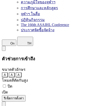
ความภูมิใจของจุฬาฯ
การศึกษาและหลักสูตร
จุฬาฯ ในสื่อ
ปฏิทินกิจกรรม
The 166th ASAIHL Conference
ประกาศจัดซื้อจัดจ้าง
On
TH
ตัวช่วยการเข้าถึง
ขนาดตัวอักษร
A
A
A
โหมดสีตัดกันสูง
ปิด
เปิด
รีเซ็ตการตั้งค่า