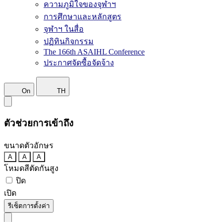
ความภูมิใจของจุฬาฯ
การศึกษาและหลักสูตร
จุฬาฯ ในสื่อ
ปฏิทินกิจกรรม
The 166th ASAIHL Conference
ประกาศจัดซื้อจัดจ้าง
On
TH
ตัวช่วยการเข้าถึง
ขนาดตัวอักษร
A
A
A
โหมดสีตัดกันสูง
ปิด
เปิด
รีเซ็ตการตั้งค่า