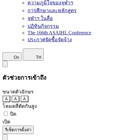
ความภูมิใจของจุฬาฯ
การศึกษาและหลักสูตร
จุฬาฯ ในสื่อ
ปฏิทินกิจกรรม
The 166th ASAIHL Conference
ประกาศจัดซื้อจัดจ้าง
On
TH
ตัวช่วยการเข้าถึง
ขนาดตัวอักษร
A
A
A
โหมดสีตัดกันสูง
ปิด
เปิด
รีเซ็ตการตั้งค่า