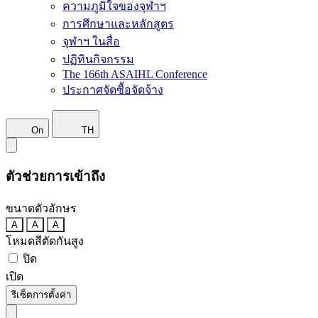
ความภูมิใจของจุฬาฯ
การศึกษาและหลักสูตร
จุฬาฯ ในสื่อ
ปฏิทินกิจกรรม
The 166th ASAIHL Conference
ประกาศจัดซื้อจัดจ้าง
On
TH
ตัวช่วยการเข้าถึง
ขนาดตัวอักษร
A
A
A
โหมดสีตัดกันสูง
ปิด
เปิด
รีเซ็ตการตั้งค่า