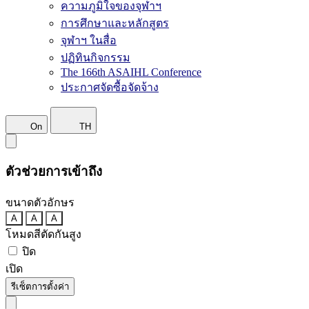
ความภูมิใจของจุฬาฯ
การศึกษาและหลักสูตร
จุฬาฯ ในสื่อ
ปฏิทินกิจกรรม
The 166th ASAIHL Conference
ประกาศจัดซื้อจัดจ้าง
On
TH
ตัวช่วยการเข้าถึง
ขนาดตัวอักษร
A
A
A
โหมดสีตัดกันสูง
ปิด
เปิด
รีเซ็ตการตั้งค่า