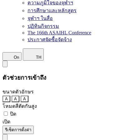
ความภูมิใจของจุฬาฯ
การศึกษาและหลักสูตร
จุฬาฯ ในสื่อ
ปฏิทินกิจกรรม
The 166th ASAIHL Conference
ประกาศจัดซื้อจัดจ้าง
On
TH
ตัวช่วยการเข้าถึง
ขนาดตัวอักษร
A
A
A
โหมดสีตัดกันสูง
ปิด
เปิด
รีเซ็ตการตั้งค่า