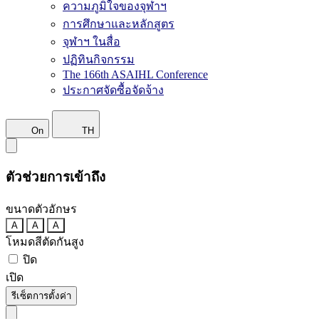
ความภูมิใจของจุฬาฯ
การศึกษาและหลักสูตร
จุฬาฯ ในสื่อ
ปฏิทินกิจกรรม
The 166th ASAIHL Conference
ประกาศจัดซื้อจัดจ้าง
On
TH
ตัวช่วยการเข้าถึง
ขนาดตัวอักษร
A
A
A
โหมดสีตัดกันสูง
ปิด
เปิด
รีเซ็ตการตั้งค่า