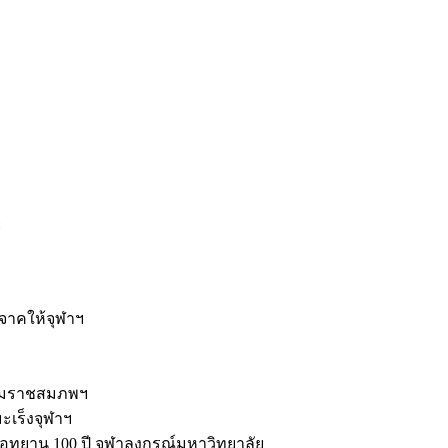
ะ
ิจาคให้จุฬาฯ
รมราชสมภพฯ
มะเร็งจุฬาฯ
ุทยาน 100 ปี จุฬาลงกรณ์มหาวิทยาลัย