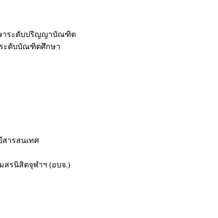
กษาระดับปริญญาบัณฑิต
ระดับบัณฑิตศึกษา
ยีสารสนเทศ
สรนิสิตจุฬาฯ (อบจ.)