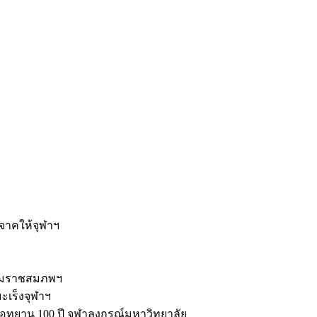
ะ
ิจาคให้จุฬาฯ
รมราชสมภพฯ
มะเร็งจุฬาฯ
ุทยาน 100 ปี จุฬาลงกรณ์มหาวิทยาลัย