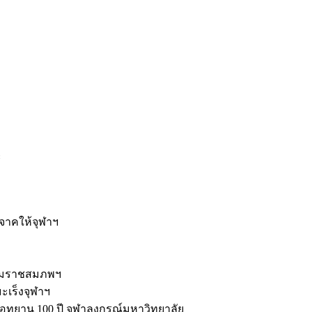
ะ
ิจาคให้จุฬาฯ
รมราชสมภพฯ
มะเร็งจุฬาฯ
ุทยาน 100 ปี จุฬาลงกรณ์มหาวิทยาลัย