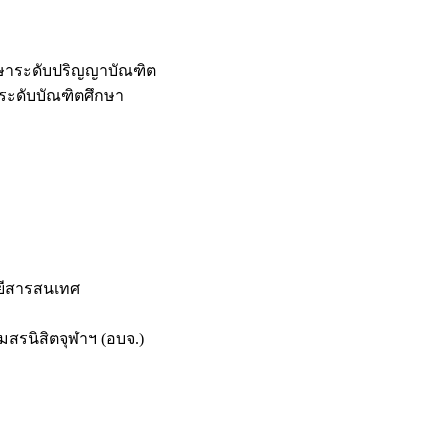
กษาระดับปริญญาบัณฑิต
ระดับบัณฑิตศึกษา
ยีสารสนเทศ
สรนิสิตจุฬาฯ (อบจ.)