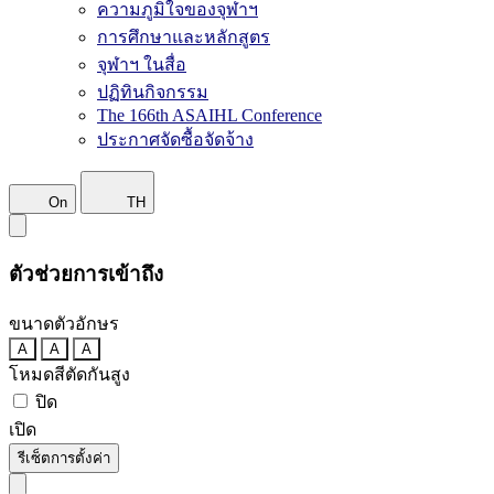
ความภูมิใจของจุฬาฯ
การศึกษาและหลักสูตร
จุฬาฯ ในสื่อ
ปฏิทินกิจกรรม
The 166th ASAIHL Conference
ประกาศจัดซื้อจัดจ้าง
On
TH
ตัวช่วยการเข้าถึง
ขนาดตัวอักษร
A
A
A
โหมดสีตัดกันสูง
ปิด
เปิด
รีเซ็ตการตั้งค่า