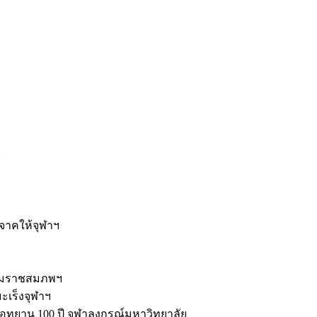
ะ
ิจาคให้จุฬาฯ
รมราชสมภพฯ
มะเร็งจุฬาฯ
ุทยาน 100 ปี จุฬาลงกรณ์มหาวิทยาลัย