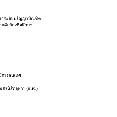
กษาระดับปริญญาบัณฑิต
ระดับบัณฑิตศึกษา
ยีสารสนเทศ
สรนิสิตจุฬาฯ (อบจ.)