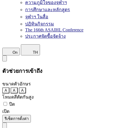
ความภูมิใจของจุฬาฯ
การศึกษาและหลักสูตร
จุฬาฯ ในสื่อ
ปฏิทินกิจกรรม
The 166th ASAIHL Conference
ประกาศจัดซื้อจัดจ้าง
On
TH
ตัวช่วยการเข้าถึง
ขนาดตัวอักษร
A
A
A
โหมดสีตัดกันสูง
ปิด
เปิด
รีเซ็ตการตั้งค่า