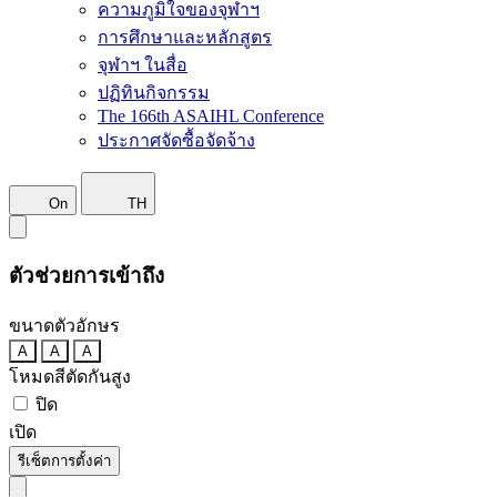
ความภูมิใจของจุฬาฯ
การศึกษาและหลักสูตร
จุฬาฯ ในสื่อ
ปฏิทินกิจกรรม
The 166th ASAIHL Conference
ประกาศจัดซื้อจัดจ้าง
On
TH
ตัวช่วยการเข้าถึง
ขนาดตัวอักษร
A
A
A
โหมดสีตัดกันสูง
ปิด
เปิด
รีเซ็ตการตั้งค่า