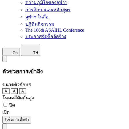
ความภูมิใจของจุฬาฯ
การศึกษาและหลักสูตร
จุฬาฯ ในสื่อ
ปฏิทินกิจกรรม
The 166th ASAIHL Conference
ประกาศจัดซื้อจัดจ้าง
On
TH
ตัวช่วยการเข้าถึง
ขนาดตัวอักษร
A
A
A
โหมดสีตัดกันสูง
ปิด
เปิด
รีเซ็ตการตั้งค่า