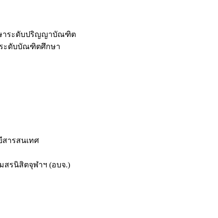
กษาระดับปริญญาบัณฑิต
ระดับบัณฑิตศึกษา
ยีสารสนเทศ
สรนิสิตจุฬาฯ (อบจ.)