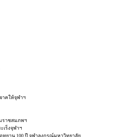
ะ
ิจาคให้จุฬาฯ
รมราชสมภพฯ
มะเร็งจุฬาฯ
ุทยาน 100 ปี จุฬาลงกรณ์มหาวิทยาลัย