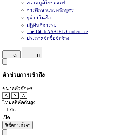
ความภูมิใจของจุฬาฯ
การศึกษาและหลักสูตร
จุฬาฯ ในสื่อ
ปฏิทินกิจกรรม
The 166th ASAIHL Conference
ประกาศจัดซื้อจัดจ้าง
On
TH
ตัวช่วยการเข้าถึง
ขนาดตัวอักษร
A
A
A
โหมดสีตัดกันสูง
ปิด
เปิด
รีเซ็ตการตั้งค่า