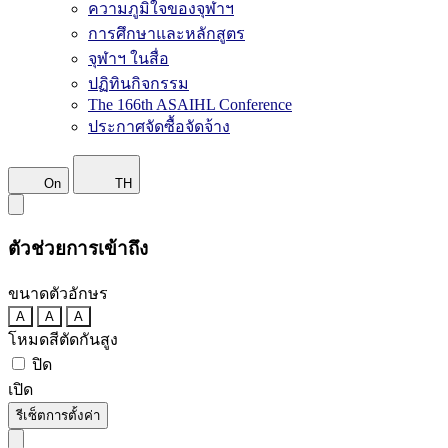
ความภูมิใจของจุฬาฯ
การศึกษาและหลักสูตร
จุฬาฯ ในสื่อ
ปฏิทินกิจกรรม
The 166th ASAIHL Conference
ประกาศจัดซื้อจัดจ้าง
On
TH
ตัวช่วยการเข้าถึง
ขนาดตัวอักษร
A
A
A
โหมดสีตัดกันสูง
ปิด
เปิด
รีเซ็ตการตั้งค่า